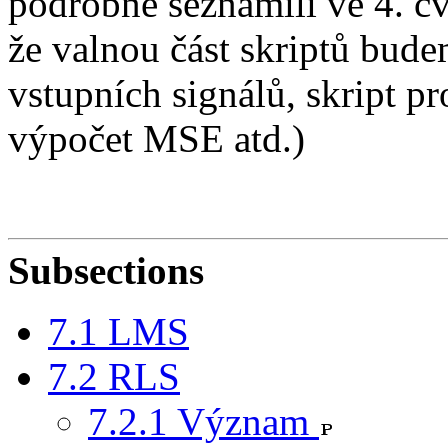
podrobně seznámili ve 4. cv
že valnou část skriptů bud
vstupních signálů, skript pr
výpočet MSE atd.)
Subsections
7.1 LMS
7.2 RLS
7.2.1 Význam