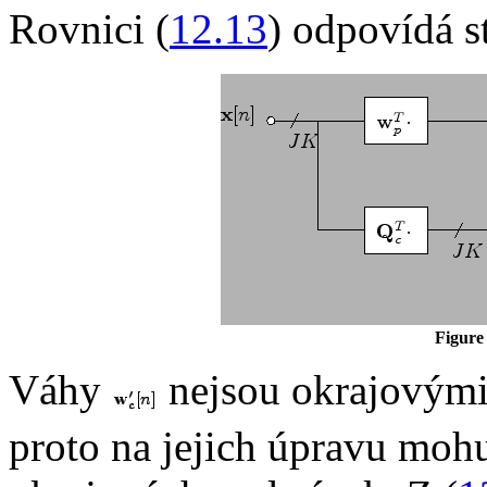
Rovnici (
12.13
) odpovídá s
Figure 
Váhy
nejsou okrajovým
proto na jejich úpravu mo