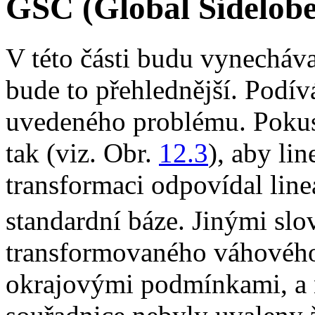
GSC (Global Sidelobe
V této části budu vynecháv
bude to přehlednější. Podív
uvedeného problému. Pokusí
tak (viz. Obr.
12.3
), aby li
transformaci odpovídal lin
standardní báze. Jinými slo
transformovaného váhovéh
okrajovými podmínkami, a 