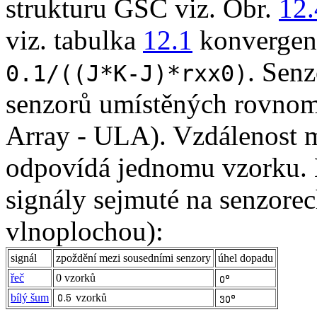
strukturu GSC viz. Obr.
12.
viz. tabulka
12.1
konvergenč
. Senz
0.1/((J*K-J)*rxx0)
senzorů umístěných rovnom
Array - ULA). Vzdálenost 
odpovídá jednomu vzorku. K
signály sejmuté na senzorech
vlnoplochou):
signál
zpoždění mezi sousedními senzory
úhel dopadu
řeč
0 vzorků
bílý šum
vzorků