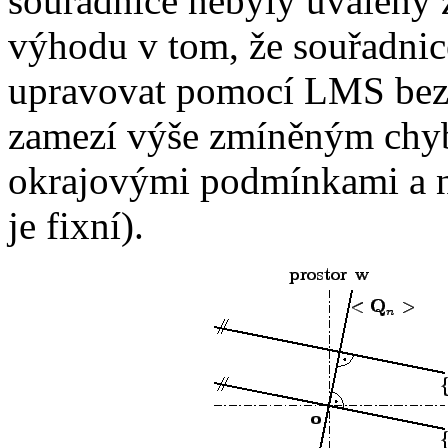
souřadnice nebyly uvaleny
výhodu v tom, že souřadni
upravovat pomocí LMS bez
zamezí výše zmíněným chyb
okrajovými podmínkami a n
je fixní).