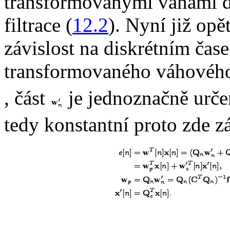
transformovanými vahami d
filtrace (
12.2
). Nyní již op
závislost na diskrétním čas
transformovaného váhového
, část
je jednoznačně urč
tedy konstantní proto zde z