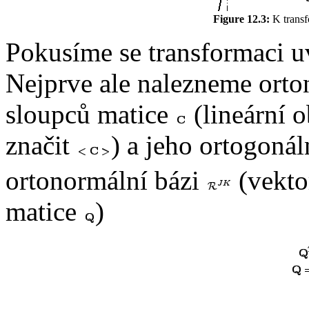
Figure 12.3:
K transf
Pokusíme se transformaci uv
Nejprve ale nalezneme orto
sloupců matice
(lineární 
značit
) a jeho ortogoná
ortonormální bázi
(vekto
matice
)