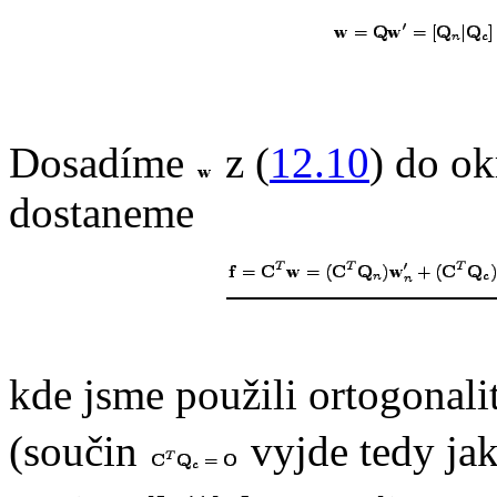
Dosadíme
z (
12.10
) do o
dostaneme
kde jsme použili ortogonal
(součin
vyjde tedy jak