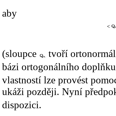
aby
(sloupce
tvoří ortonormál
bázi ortogonálního doplňku
vlastností lze provést pom
ukáži později. Nyní předpo
dispozici.