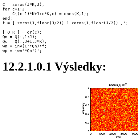
C = zeros(J*K,J);

for c=1:J

    C((c-1)*K+1:c*K,c) = ones(K,1);

end;

f = [ zeros(1,floor(J/2)) 1 zeros(1,floor(J/2)) ]';

[ Q R ] = qr(C);

Qn = Q(:,1:J);

Qc = Q(:,J+1:J*K);

wn = inv(C'*Qn)*f;

12.2.1.0.1 Výsledky: